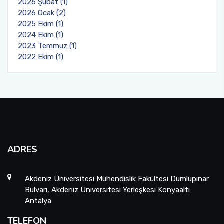
2026 Şubat (1)
2026 Ocak (2)
Önceki Dekanlarımız
Malzeme Bilimi ve Mühendisliği
Farabi
2025 Ekim (1)
2024 Ekim (1)
Mühendislik Fakültesi Komisyonları
Yapay Zeka ve Veri Mühendisliği
Mevlana
2023 Temmuz (1)
2022 Ekim (1)
ADRES
Akdeniz Üniversitesi Mühendislik Fakültesi Dumlupınar
Bulvarı, Akdeniz Üniversitesi Yerleşkesi Konyaaltı
Antalya
TELEFON