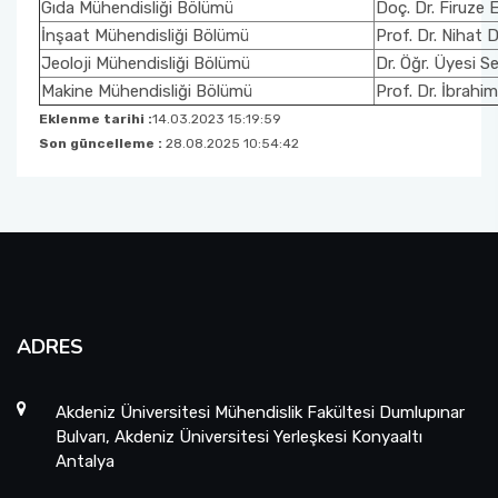
Gıda Mühendisliği Bölümü
Doç. Dr. Firuze
İnşaat Mühendisliği Bölümü
Prof. Dr. Nihat
Önceki Dekanlarımız
Malzeme Bilimi ve Mühendisliği
Farabi
Jeoloji Mühendisliği Bölümü
Dr. Öğr. Üyesi 
Makine Mühendisliği Bölümü
Prof. Dr. İbrah
Mühendislik Fakültesi Komisyonları
Yapay Zeka ve Veri Mühendisliği
Mevlana
Eklenme tarihi :
14.03.2023 15:19:59
Son güncelleme :
28.08.2025 10:54:42
ADRES
Akdeniz Üniversitesi Mühendislik Fakültesi Dumlupınar
Bulvarı, Akdeniz Üniversitesi Yerleşkesi Konyaaltı
Antalya