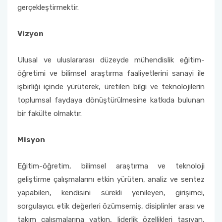
gerçekleştirmektir.
Önceki Dekanlarımız
Malzeme Bilimi ve Mühendisliği
Farabi
Vizyon
Mühendislik Fakültesi Komisyonları
Yapay Zeka ve Veri Mühendisliği
Mevlana
Ulusal ve uluslararası düzeyde mühendislik eğitim-
öğretimi ve bilimsel araştırma faaliyetlerini sanayi ile
işbirliği içinde yürüterek, üretilen bilgi ve teknolojilerin
toplumsal faydaya dönüştürülmesine katkıda bulunan
bir fakülte olmaktır.
Misyon
Eğitim-öğretim, bilimsel araştırma ve teknoloji
geliştirme çalışmalarını etkin yürüten, analiz ve sentez
yapabilen, kendisini sürekli yenileyen, girişimci,
sorgulayıcı, etik değerleri özümsemiş, disiplinler arası ve
takım çalışmalarına yatkın, liderlik özellikleri taşıyan,