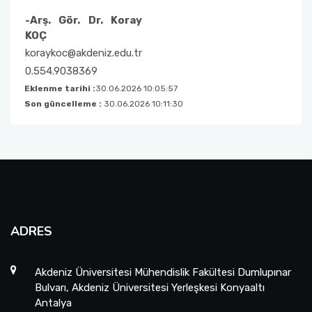
-Arş. Gör. Dr. Koray
Önceki Dekanlarımız
Malzeme Bilimi ve Mühendisliği
Farabi
KOÇ
koraykoc@akdeniz.edu.tr
Mühendislik Fakültesi Komisyonları
Yapay Zeka ve Veri Mühendisliği
Mevlana
0.554.9038369
Eklenme tarihi :
30.06.2026 10:05:57
Son güncelleme :
30.06.2026 10:11:30
ADRES
Akdeniz Üniversitesi Mühendislik Fakültesi Dumlupınar
Bulvarı, Akdeniz Üniversitesi Yerleşkesi Konyaaltı
Antalya