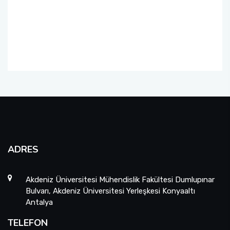
Önceki Dekanlarımız
Malzeme Bilimi ve Mühendisliği
Farabi
Mühendislik Fakültesi Komisyonları
Yapay Zeka ve Veri Mühendisliği
Mevlana
ADRES
Akdeniz Üniversitesi Mühendislik Fakültesi Dumlupınar
Bulvarı, Akdeniz Üniversitesi Yerleşkesi Konyaaltı
Antalya
TELEFON